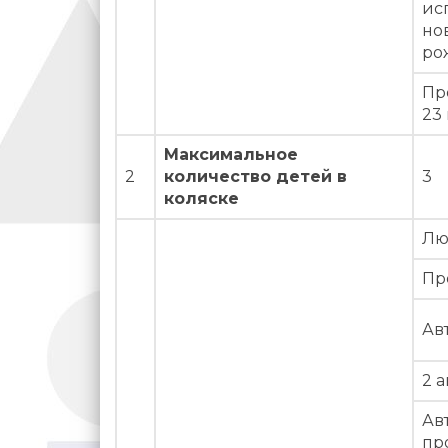
ис
но
ро
Пр
23 
Максимальное
2
количество детей в
3
коляске
Лю
Пр
Ав
2 
Ав
пр