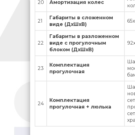
20
Амортизация колес
ко
Габариты в сложенном
21
65
виде (ДxШxВ)
Габариты в разложенном
22
виде с прогулочным
92
блоком (ДxШxВ)
Ша
Комплектация
23
мо
прогулочная
ба
Ша
но
Комплектация
се
24
прогулочная + люлька
пр
се
хр