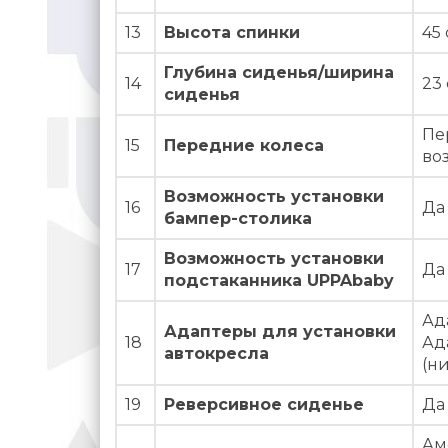
13
Высота спинки
45
Глубина сиденья/ширина
14
23 
сиденья
Пе
15
Передние колеса
во
Возможность установки
16
Да
бампер-столика
Возможность установки
17
Да
подстаканника UPPAbaby
Ад
Адаптеры для установки
18
Ад
автокресла
(н
19
Реверсивное сиденье
Да
Ам