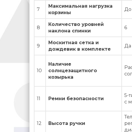
Максимальная нагрузка
7
До 
корзины
Количество уровней
8
6
наклона спинки
Москитная сетка и
9
Да
дождевик в комплекте
Наличие
Ра
10
солнцезащитного
со
козырька
5-
11
Ремни безопасности
с 
Те
12
Высота ручки
ре
ди