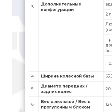
Дополнительные
ад
3
конфигурации
2 
Лю
(т
Пр
до
бл
По
4
Ширина колесной базы
65.
Диаметр передних /
5
20.
задних колес
Вес с люлькой / Вес с
6
12.
прогулочным блоком