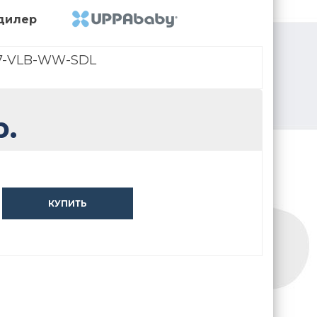
дилер
7-VLB-WW-SDL
.