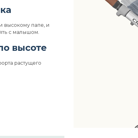
чка
и высокому папе, и
ять с малышом.
по высоте
форта растущего