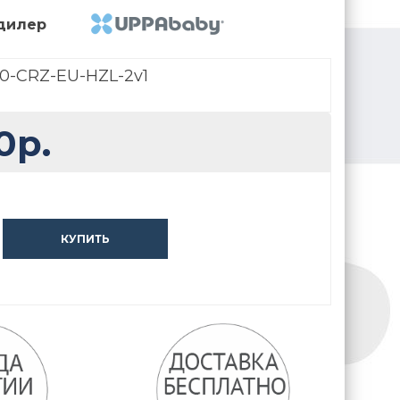
дилер
0-CRZ-EU-HZL-2v1
0р.