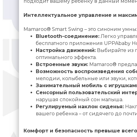
подходит вашему ребенку в данный момен
Интеллектуальное управление и максим
Mamaroo® Smart Swing – это синоним умны
Bluetooth-соединение:
Легко управл
бесплатного приложения UPPAbaby H
Настройка движений:
Выбирайте из п
оптимального эффекта.
Встроенные звуки:
Mamaroo® предлаг
Возможность воспроизведения соб
мелодии, колыбельные или звуки, кот
Занимательный мобиль с игрушка
Сенсорный пользовательский инте
нарушая спокойный сон малыша.
Регулируемый наклон сиденья:
Накл
вашего ребенка – от сидячего до почт
Комфорт и безопасность превыше всег