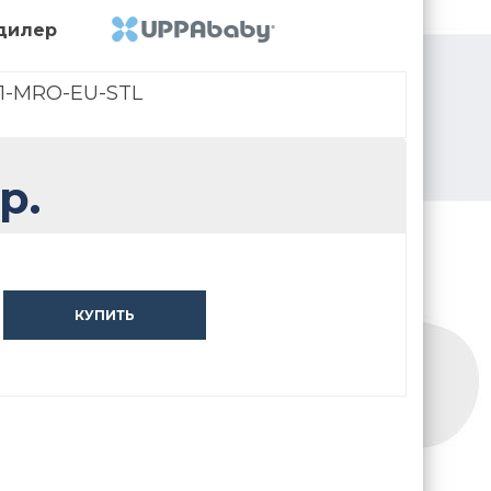
дилер
1-MRO-EU-STL
р.