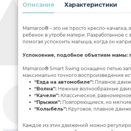
Описание
Характеристики
Mamaroo® – это не просто кресло-качалка,
ребенок в утробе матери. Разработанное 
помогая успокоить малыша, когда он капри
Успокоение, подобное объятиям мамы: 
Mamaroo® Smart Swing оснащено пятью за
максимально точного воспроизведения ес
“Езда на автомобиле”:
Плавное движе
“Волна”:
Нежные волнообразные движ
“Качели”:
Классическое, равномерно
“Прыжки”:
Повторяющиеся, но мягкие
“Колыбель”:
Круговое, плавное движе
Каждое из этих движений можно регулиров