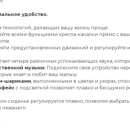
т.
альное удобство.
х технологий, делающих вашу жизнь проще:
яйте всеми функциями кресла-качалки прямо с ваш
ome.
яти предустановленных движений и регулируйте их
ает четыре различных успокаивающих звука, котор
ственной музыки:
Подключите свое устройство чер
орые знает и любит ваш малыш.
ми-шариками
, выполненными в цветах и узорах, спо
рфейс
с подсветкой позволяет плавно и бесшумно р
он сиденья регулируется плавно, позволяя выбрат
и лежачего.
о