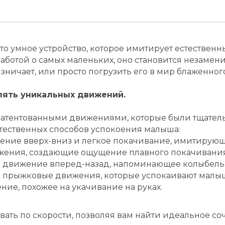
 это умное устройство, которое имитирует естестве
с заботой о самых маленьких, оно становится незам
зничает, или просто погрузить его в мир блаженного
пять уникальных движений.
патентованными движениями, которые были тщатель
тественных способов успокоения малыша:
ние вверх-вниз и легкое покачивание, имитирующ
ения, создающие ощущение плавного покачивания
е движение вперед-назад, напоминающее колыбел
 прыжковые движения, которые успокаивают малы
ние, похожее на укачивание на руках.
ать по скорости, позволяя вам найти идеальное со