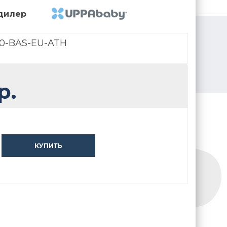
дилер
0-BAS-EU-ATH
р.