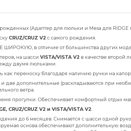
рожденных (Адаптер для люльки и Mesa для RIDGE п
яску
CRUZ/CRUZ V2
с самого рождения.
Е ШИРОКУЮ, в отличие от большинства других моде
теров, на шасси
VISTA/VISTA V2
в качестве второй 
между двумя люльками.
ь как переноску благодаря наличию ручки на капор
 и две дополнительные (раскладываются при необх
льного ветра.
ремя прогулки. Обеспечивает комфортный отдых ма
GE, CRUZ/CRUZ V2 и VISTA/VISTA V2
.
ения до 6 месяцев. Снимается с шасси одной руко
уемая основа обеспечивают дополнительную возду