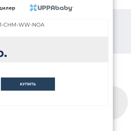
дилер
01-CHM-WW-NOA
.