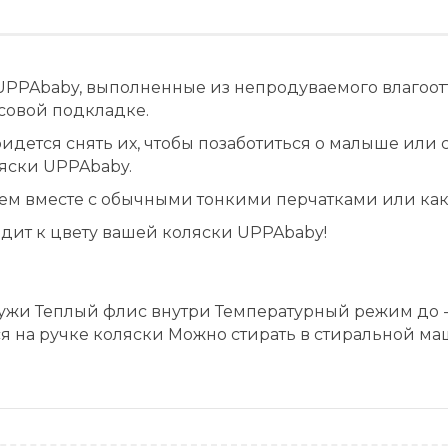
UPPAbaby, выполненные из непродуваемого влагоот
исовой подкладке.
идется снять их, чтобы позаботиться о малыше или
яски UPPAbaby.
ем вместе с обычными тонкими перчатками или как
одит к цвету вашей коляски UPPAbaby!
ужи Теплый флис внутри Температурный режим до 
я на ручке коляски Можно стирать в стиральной м